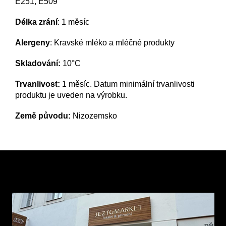
E251, E509
Délka zrání
: 1 měsíc
Alergeny
: K
ravské mléko a mléčné produkty
Skladování:
10°C
Trvanlivost:
1 měsíc. Datum minimální trvanlivosti
produktu je uveden na výrobku.
Země původu:
Nizozemsko
Z
á
p
a
t
í