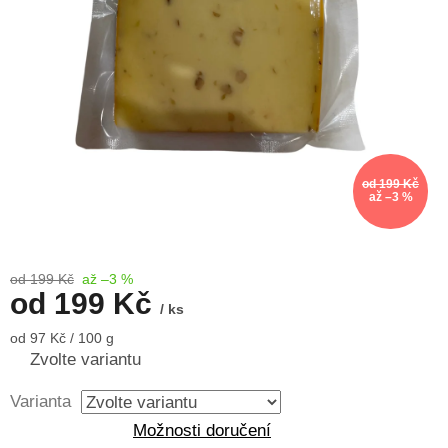
od 199 Kč
až –3 %
od 199 Kč
až –3 %
od
199 Kč
/ ks
Měrná
od 97 Kč / 100 g
cena:
Zvolte variantu
Varianta
Možnosti doručení