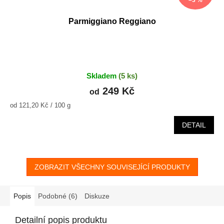
–3 %
Parmiggiano Reggiano
Skladem
(5 ks)
249 Kč
od
Měrná
od 121,20 Kč / 100 g
cena:
DETAIL
ZOBRAZIT VŠECHNY SOUVISEJÍCÍ PRODUKTY
Popis
Podobné (6)
Diskuze
Detailní popis produktu