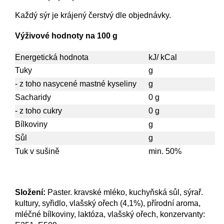
Každý sýr je krájený čerstvý dle objednávky.
Výživové hodnoty na 100 g
Energetická hodnota
kJ/ kCal
Tuky
g
- z toho nasycené mastné kyseliny
g
Sacharidy
0 g
- z toho cukry
0 g
Bílkoviny
g
Sůl
g
Tuk v sušině
min. 50%
Složení:
Paster. kravské mléko, kuchyňská sůl, sýrař.
kultury, syřidlo, vlašský ořech (4,1%), přírodní aroma,
mléčné bílkoviny, laktóza, vlašský ořech, konzervanty: