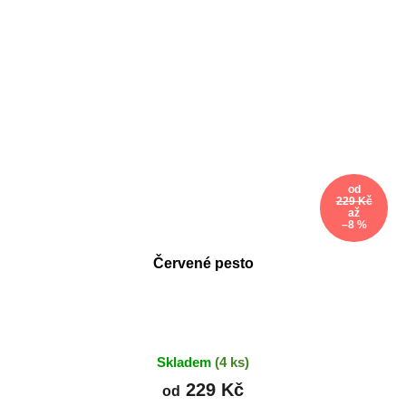
od
229 Kč
až
–8 %
Červené pesto
Skladem
(4 ks)
229 Kč
od