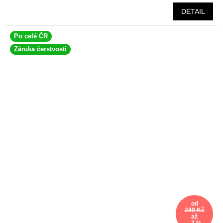
DETAIL
Po celé ČR
Záruka čerstvosti
od
249 Kč
až