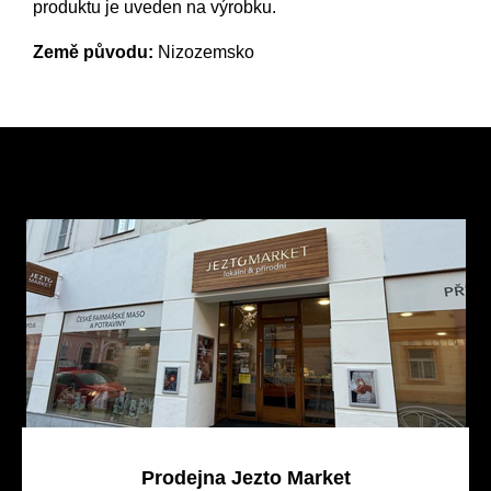
produktu je uveden na výrobku.
Země původu:
Nizozemsko
Z
á
p
a
t
í
Prodejna Jezto Market