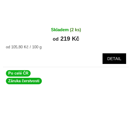
Skladem
(2 ks)
219 Kč
od
Měrná
od 105,80 Kč / 100 g
cena:
DETAIL
Po celé ČR
Záruka čerstvosti