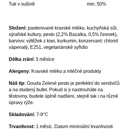
Tuk v sušině
min. 50%
Složení:
pasterované kravské mléko, kuchyňská sůl,
sýrařské kultury, pesto (2,2% Bazalka, 0,5% česnek),
barvivo: výtěžek z kiwi, kurkumin, konzervant: chlorid
vápenatý, E251, vegetariánské syřidlo
Délka zrání
: 3 měsíce
Alergeny
: K
ravské mléko a mléčné produkty
Náš tip:
Gouda Zelené pesto je perfektní do sendvičů
a na studený bufet. Pokud si ji nastrouháte na
těstoviny, budete úplně nadšeni, stejně tak i na různé
úpravy rýže.
Skladování:
7-9°C
Trvanlivost:
1 měsíc. Datum minimální trvanlivosti