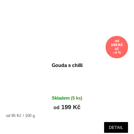
od
199 Kč
až
–4 %
Gouda s chilli
Skladem
(5 ks)
199 Kč
od
Měrná
od 95 Kč / 100 g
cena:
DETAIL