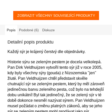
ZOBRAZIT VŠECHNY SOUVISEJÍCÍ PRODUKTY
Popis
Podobné (6)
Diskuze
Detailní popis produktu
Každý sýr je krájený čerstvý dle objednávky.
Historie sýru se zeleným pestem je docela velkolepá.
Pan Dirk Veldhuijzen vytvořil tento sýr již v roce 2005,
kdy byly všechny sýry (gouda) z Nizozemska "jen"
žluté. Pan Veldhuijzen chtěl představit skvěle
chutnající sýr se zeleným pestem, který by měl zároveň
jedinečnou barvu zeleného pesta, což bylo na tehdejší
dobu unikátní! Byl tak jedinečný, že se zelený sýr v té
době dokonce nesměl nazývat sýrem. Pan Veldhuijzen
musel požádat o změnu platných zákonů, aby se jeho
sýr se zeleným pestem mohl prodávat jako sýr.