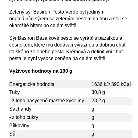
Zelený sýr Basiron Pesto Verde byl jediným
originálním sýrem se zeleným pestem na trhu a stal se
okamžitě hitem po celém světě.
Sýr Basiron Bazalkové pesto se vyrábí s bazalkou a
česnekem, které mu dodávají výraznou a dobrou chuť
italského zeleného pesta. Krémová a definitivní chuť
pesta je nyní vysoce ceněna na celém světě.
Výživové hodnoty na 100 g
Energetická hodnota
1636
kJ/
390
kCal
Tuky
30,8
g
- z toho nasycené mastné kyseliny
23,2 g
Sacharidy
g
- z toho cukry
g
Bílkoviny
g
Sůl
g