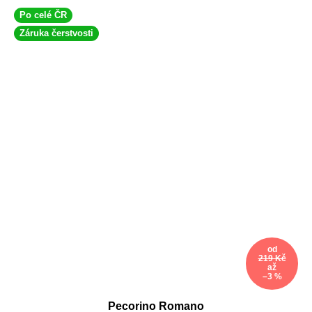
Po celé ČR
Záruka čerstvosti
od
219 Kč
až
–3 %
Pecorino Romano