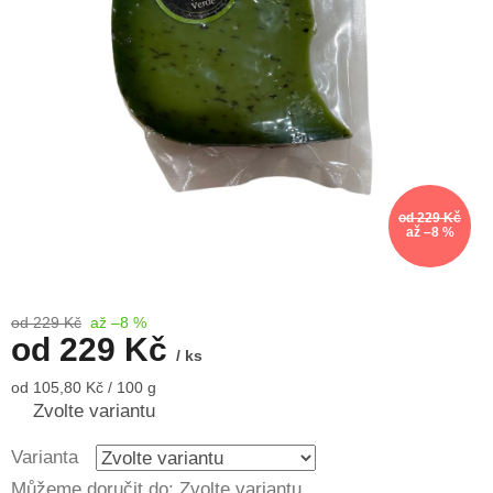
od 229 Kč
až –8 %
od 229 Kč
až –8 %
od
229 Kč
/ ks
Měrná
od 105,80 Kč / 100 g
cena:
Zvolte variantu
Varianta
Můžeme doručit do:
Zvolte variantu